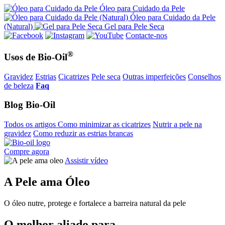
Óleo para Cuidado da Pele
Óleo para Cuidado da Pele
(Natural)
Gel para Pele Seca
Contacte-nos
®
Usos de Bio-Oil
Gravidez
Estrias
Cicatrizes
Pele seca
Outras imperfeições
Conselhos
de beleza
Faq
Blog Bio-Oil
Todos os artigos
Como minimizar as cicatrizes
Nutrir a pele na
gravidez
Como reduzir as estrias brancas
Compre agora
Assistir vídeo
A Pele
ama
Óleo
O óleo nutre, protege e fortalece a barreira natural da pele
O melhor aliado para