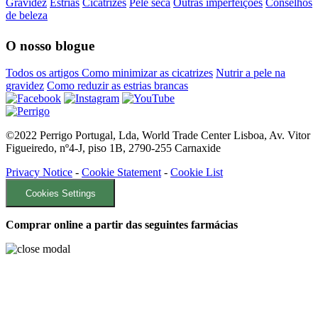
Gravidez
Estrias
Cicatrizes
Pele seca
Outras imperfeições
Conselhos
de beleza
O nosso blogue
Todos os artigos
Como minimizar as cicatrizes
Nutrir a pele na
gravidez
Como reduzir as estrias brancas
©2022 Perrigo Portugal, Lda, World Trade Center Lisboa, Av. Vitor
Figueiredo, nº4-J, piso 1B, 2790-255 Carnaxide
Privacy Notice
-
Cookie Statement
-
Cookie List
Cookies Settings
Comprar online a partir das seguintes farmácias